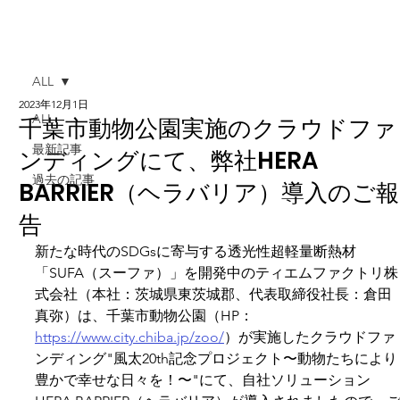
ALL
2023年12月1日
ALL
千葉市動物公園実施のクラウドファ
最新記事
ンディングにて、弊社HERA
過去の記事
BARRIER（ヘラバリア）導入のご報
告
新たな時代のSDGsに寄与する透光性超軽量断熱材
「SUFA（スーファ）」を開発中のティエムファクトリ株
式会社（本社：茨城県東茨城郡、代表取締役社⻑：倉田
真弥）は、千葉市動物公園（HP：
https://www.city.chiba.jp/zoo/
）が実施したクラウドファ
ンディング"風太20th記念プロジェクト〜動物たちにより
豊かで幸せな日々を！〜"にて、自社ソリューション