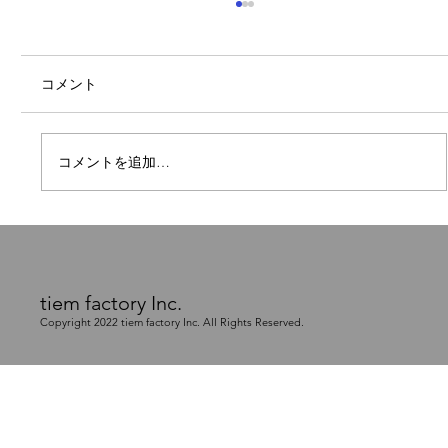
コメント
コメントを追加…
次世代型高機能エアロゲル「SUFA」を研
究開発するティエムファクトリ、株式会
社エフ・シー・シーより資金調達のお知
tiem factory Inc.
らせ
Copyright 2022 tiem factory Inc. All Rights Reserved.