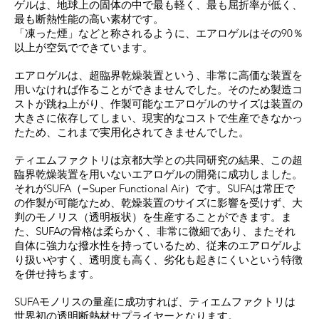
ゲルは、地球上の固体の中で最も軽く、最も屈折率が低く、
最も断熱性能の高い素材です。
「凍った煙」などと称されるように、エアロゲルはその90％
以上が空気でできています。
エアロゲルは、超臨界乾燥装置という、非常に高価な装置を
用いなければ作ることができませんでした。そのため製造コ
ストが跳ね上がり、作製可能なエアロゲルのサイズは装置の
大きさに依存してしまい、現実的なコストで生産できなかっ
たため、これまで実用化されてきませんでした。
ティエムファクトリは京都大学との共同研究の結果、この超
臨界乾燥装置を用いないエアロゲルの開発に成功しました。
それがSUFA（=Super Functional Air）です。SUFAは常圧で
の作製が可能なため、乾燥装置のサイズに影響を受けず、大
判のモノリス（透明板状）を生産することができます。ま
た、SUFAの骨格は柔らかく、非常に微細であり、またそれ
自体に強力な撥水性を持っているため、従来のエアロゲルよ
り扱いやすく、透明度も高く、劣化も起きにくいという特徴
を併せ持ちます。
SUFAモノリスの量産に成功すれば、ティエムファクトリは
世界初の透明断熱材サプライヤーとなります。