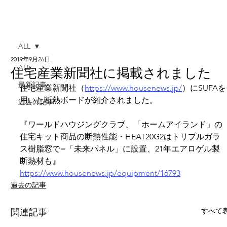
ALL
2019年9月26日
ALL
住宅産業新聞社に掲載されました
最新記事
住宅産業新聞社（
https://www.housenews.jp/
）にSUFAを
用いた断熱ボードが紹介されました。
過去の記事
『ワールドハウジングクラブ、「ホームアイランド」の
住宅キット商品の断熱性能・HEAT20G2はトリプルガラ
ス樹脂窓で=「未来パネル」に設置、21年エアロゲル製
断熱材も』
https://www.housenews.jp/equipment/16793
過去の記事
すべて
関連記事